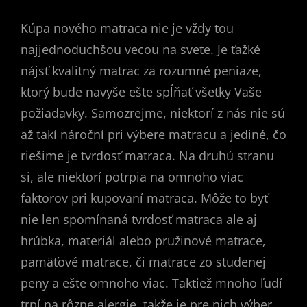
Kúpa nového matraca nie je vždy tou
najjednoduchšou vecou na svete. Je ťažké
nájsť kvalitný matrac za rozumné peniaze,
ktorý bude navyše ešte spĺňať všetky Vaše
požiadavky. Samozrejme, niektorí z nás nie sú
až takí nároční pri výbere matracu a jediné, čo
riešime je tvrdosť matraca. Na druhú stranu
si, ale niektorí potrpia na omnoho viac
faktorov pri kupovaní matraca. Môže to byť
nie len spomínaná tvrdosť matraca ale aj
hrúbka, materiál alebo pružinové matrace,
pamäťové matrace, či matrace zo studenej
peny a ešte omnoho viac. Taktiež mnoho ľudí
trpí na rôzne alergie, takže je pre nich výber