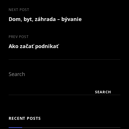
Post
Next
NEXT POST
Dom, byt, záhrada – bývanie
Post
navigation
Previous
PREV POST
Ako začať podnikať
Post
Search
SEARCH
RECENT POSTS