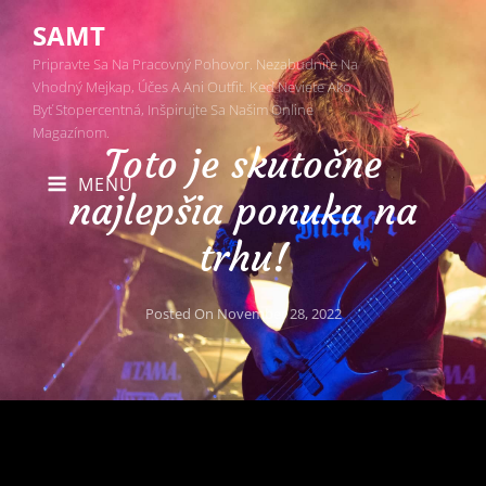
SAMT
Pripravte Sa Na Pracovný Pohovor. Nezabudnite Na
Vhodný Mejkap, Účes A Ani Outfit. Keď Neviete Ako
Byť Stopercentná, Inšpirujte Sa Našim Online
Magazínom.
Toto je skutočne
MENU
najlepšia ponuka na
trhu!
Posted On
November 28, 2022