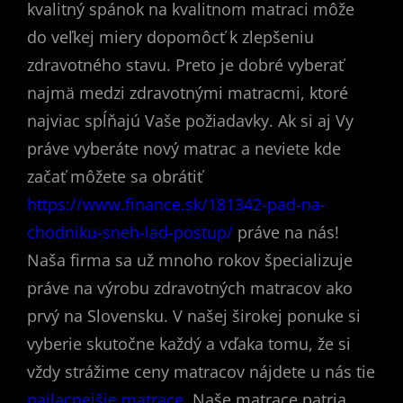
kvalitný spánok na kvalitnom matraci môže
do veľkej miery dopomôcť k zlepšeniu
zdravotného stavu. Preto je dobré vyberať
najmä medzi zdravotnými matracmi, ktoré
najviac spĺňajú Vaše požiadavky.
Ak si aj Vy
práve vyberáte nový matrac a neviete kde
začať môžete sa obrátiť
https://www.finance.sk/181342-pad-na-
chodniku-sneh-lad-postup/
práve na nás!
Naša firma sa už mnoho rokov špecializuje
práve na výrobu zdravotných matracov ako
prvý na Slovensku. V našej širokej ponuke si
vyberie skutočne každý a vďaka tomu, že si
vždy strážime ceny matracov nájdete u nás tie
najlacnejšie matrace
. Naše matrace patria