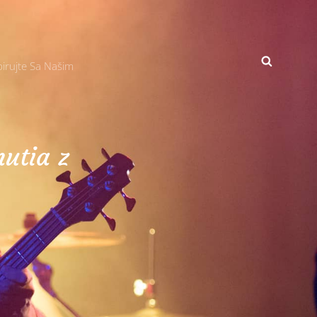
SEARCH
irujte Sa Našim
utia z