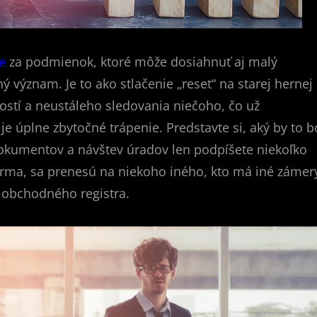
e
za podmienok, ktoré môže dosiahnuť aj malý
 význam. Je to ako stlačenie „reset“ na starej hernej
ností a neustáleho sledovania niečoho, čo už
 je úplne zbytočné trápenie. Predstavte si, aký by to b
okumentov a návštev úradov len podpíšete niekoľko
firma, sa prenesú na niekoho iného, kto má iné zámer
z obchodného registra.