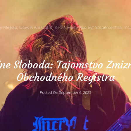
Mejkap, Účes A Ani Outfit. Keď Neviete Ako Byť Stopercentná, Inšp
ne Sloboda: Tajomstvo Zmizn
Obchodného Registra
Posted On
September 6, 2025