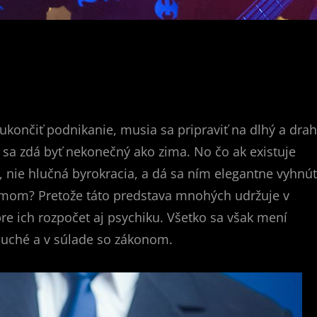
končiť podnikanie, musia sa pripraviť na dlhý a dra
ý sa zdá byť nekonečný ako zima. No čo ak existuje
, nie hlučná byrokracia, a dá sa ním elegantne vyhnúť
lémom? Pretože táto predstava mnohých udržuje v
re ich rozpočet aj psychiku. Všetko sa však mení
duché a v súlade so zákonom.