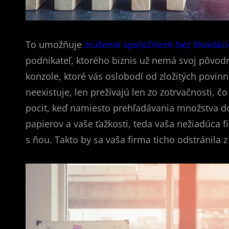
To umožňuje
zrušenie spoločnosti bez likvidáci
podnikateľ, ktorého biznis už nemá svoj pôvodný
konzole, ktoré vás oslobodí od zložitých povin
neexistuje, len prežívajú len zo zotrvačnosti, čo
pocit, keď namiesto prehľadávania množstva d
papierov a vaše ťažkosti, teda vaša nežiadúca 
s ňou. Takto by sa vaša firma ticho odstránila 