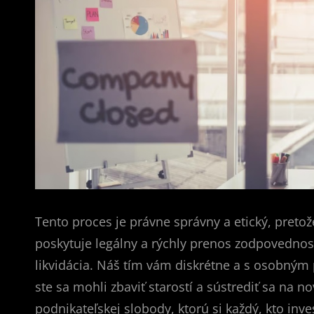
Tento proces je právne správny a etický, preto
poskytuje legálny a rýchly prenos zodpovednost
likvidácia. Náš tím vám diskrétne a s osobným
ste sa mohli zbaviť starostí a sústrediť sa na n
podnikateľskej slobody, ktorú si každý, kto inves