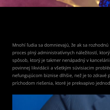
Mnohí ľudia sa domnievajú, že ak sa rozhodnú u
proces plný administratívnych náležitostí, ktor
spôsob, ktorý je takmer nenápadný v kancelárii
povinnej likvidácii a všetkým súvisiacim prob
nefungujúcom biznise dlhšie, než je to zdravé p
príchodom riešenia, ktoré je prekvapivo jedno