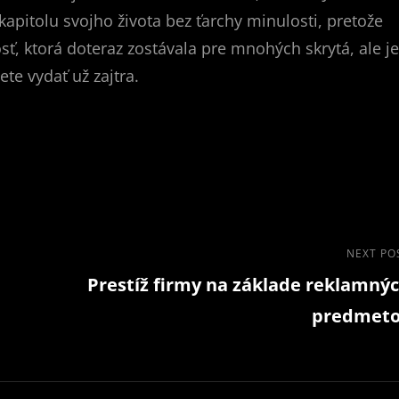
kapitolu svojho života bez ťarchy minulosti, pretože
ť, ktorá doteraz zostávala pre mnohých skrytá, ale je
te vydať už zajtra.
Next
NEXT PO
Prestíž firmy na základe reklamný
Post
predmet