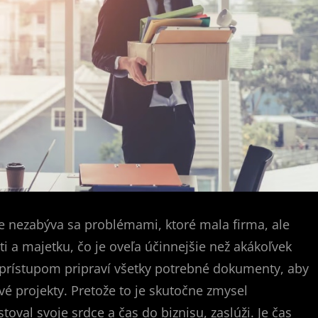
že nezabýva sa problémami, ktoré mala firma, ale
i a majetku, čo je oveľa účinnejšie než akákoľvek
 prístupom pripraví všetky potrebné dokumenty, aby
ové projekty. Pretože to je skutočne zmysel
toval svoje srdce a čas do biznisu, zaslúži. Je čas