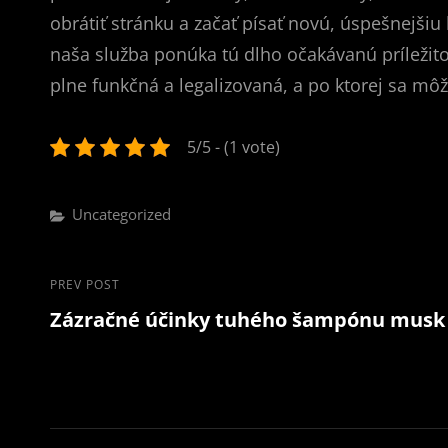
obrátiť stránku a začať písať novú, úspešnejšiu 
naša služba ponúka tú dlho očakávanú príležitos
plne funkčná a legalizovaná, a po ktorej sa môže
5/5 - (1 vote)
Categories
Uncategorized
Post
Previous
PREV POST
Zázračné účinky tuhého šampónu musk
Post
navigation