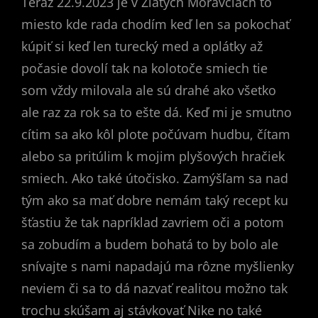
Teraz 22.9.2023 je v Zlatých Moravciach to
miesto kde rada chodím keď len sa pokochať
kúpiť si keď len turecký med a oplátky až
počasie dovolí tak na kolotoče smiech tie
som vždy milovala ale sú drahé ako všetko
ale raz za rok sa to ešte dá. Keď mi je smutno
cítim sa ako kôl plote počúvam hudbu, čítam
alebo sa pritúlim k mojim plyšových hračiek
smiech. Ako také útočisko. Zamýšľam sa nad
tým ako sa mať dobre nemám taký recept ku
šťastiu že tak napríklad zavriem oči a potom
sa zobudím a budem bohatá to by bolo ale
snívajte s nami napadajú ma rôzne myšlienky
neviem či sa to dá nazvať realitou možno tak
trochu skúšam aj stávkovať Nike no také