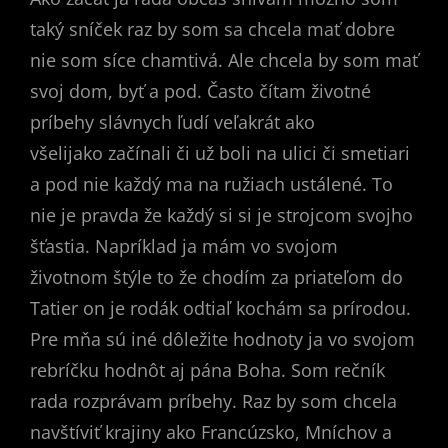
taký sníček raz by som sa chcela mať dobre
nie som síce chamtivá. Ale chcela by som mať
svoj dom, byť a pod. Často čítam životné
príbehy slávnych ľudí veľakrát ako
všelijako začínali či už boli na ulici či smetiari
a pod nie každý ma na ružiach ustálené. To
nie je pravda že každý si si je strojcom svojho
šťastia. Napríklad ja mám vo svojom
životnom štýle to že chodím za priateľom do
Tatier on je rodák odtiaľ kochám sa prírodou.
Pre mňa sú iné dôležite hodnoty ja vo svojom
rebríčku hodnôt aj pána Boha. Som rečník
rada rozprávam príbehy. Raz by som chcela
navštíviť krajiny ako Francúzsko, Mníchov a