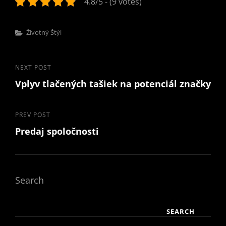
4.8/5 - (9 votes)
Categories
Životný Štýl
Post
Next
NEXT POST
Vplyv tlačených tašiek na potenciál značky
Post
navigation
Previous
PREV POST
Predaj spoločnosti
Post
Search
SEARCH