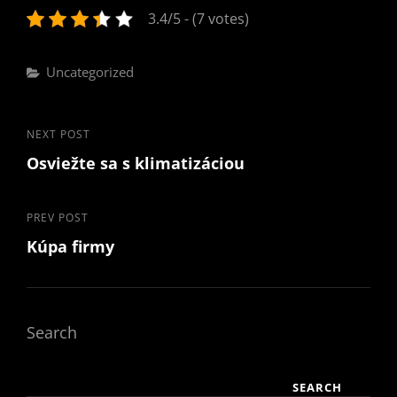
3.4/5 - (7 votes)
Categories
Uncategorized
Post
Next
NEXT POST
Osviežte sa s klimatizáciou
Post
navigation
Previous
PREV POST
Kúpa firmy
Post
Search
SEARCH