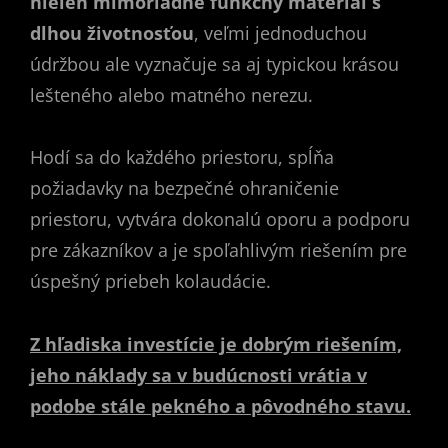
nielen mimoriadne funkčný materiál s
dlhou životnosťou
, veľmi jednoduchou
údržbou ale vyznačuje sa aj typickou krásou
lešteného alebo matného nerezu.
Hodí sa do každého priestoru, spĺňa
požiadavky na bezpečné ohraničenie
priestoru, vytvára dokonalú oporu a podporu
pre zákazníkov a je spoľahlivým riešením pre
úspešný priebeh kolaudácie.
Z hľadiska investície je dobrým riešením,
jeho náklady sa v budúcnosti vrátia v
podobe stále pekného a pôvodného stavu.