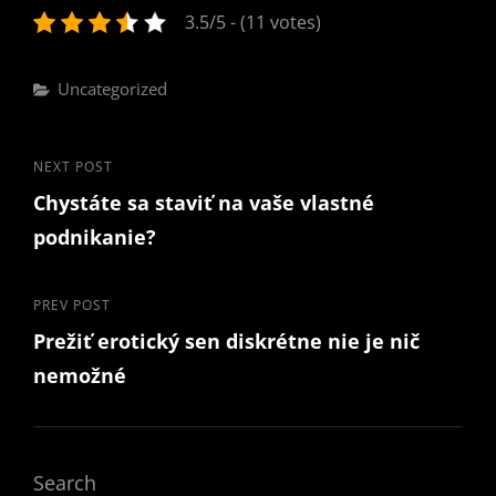
3.5/5 - (11 votes)
Categories
Uncategorized
Post
Next
NEXT POST
Chystáte sa staviť na vaše vlastné
Post
navigation
podnikanie?
Previous
PREV POST
Prežiť erotický sen diskrétne nie je nič
Post
nemožné
Search