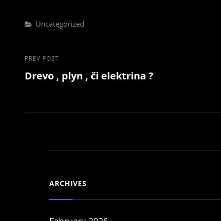
Categories
Uncategorized
Post
Previous
PREV POST
Drevo , plyn , či elektrina ?
Post
navigation
ARCHIVES
February 2026