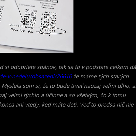
 si odopriete spánok, tak sa to v podstate celkom dá
ride-v-nedelu/obsazeni/26610
že máme tých starých
 Myslela som si, že to bude trvať naozaj veľmi dlho, a
j veľmi rýchlo a účinne a so všetkým, čo k tomu
konca ani vtedy, keď máte deti. Veď to predsa nič nie