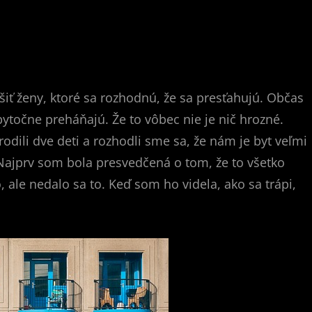
iť ženy, ktoré sa rozhodnú, že sa presťahujú. Občas
zbytočne preháňajú. Že to vôbec nie je nič hrozné.
odili dve deti a rozhodli sme sa, že nám je byt veľmi
ajprv som bola presvedčená o tom, že to všetko
ale nedalo sa to. Keď som ho videla, ako sa trápi,