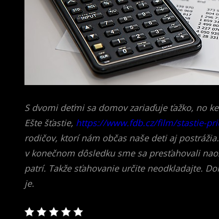
S dvomi deťmi sa domov zariaďuje ťažko, no keď
Ešte šťastie,
https://www.fdb.cz/film/stastie-p
rodičov, ktorí nám občas naše deti aj postrážia.
v konečnom dôsledku sme sa presťahovali naoza
patrí. Takže sťahovanie určite neodkladajte. Do
je.