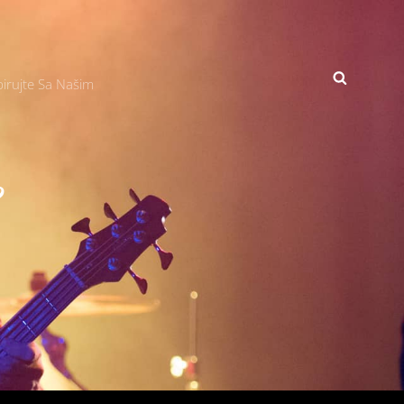
SEARCH
irujte Sa Našim
?