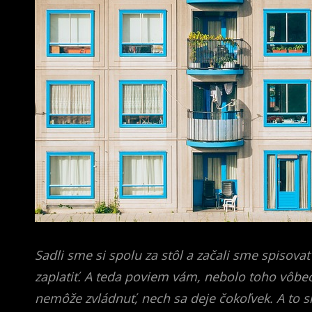
Sadli sme si spolu za stôl a začali sme spisova
zaplatiť. A teda poviem vám, nebolo toho vôbec
nemôže zvládnuť, nech sa deje čokoľvek. A to s