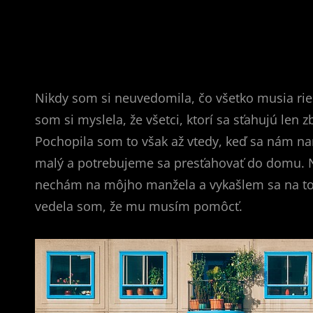
Nikdy som si neuvedomila, čo všetko musia rieš
som si myslela, že všetci, ktorí sa sťahujú len 
Pochopila som to však až vtedy, keď sa nám nar
malý a potrebujeme sa presťahovať do domu. N
nechám na môjho manžela a vykašlem sa na to, 
vedela som, že mu musím pomôcť.