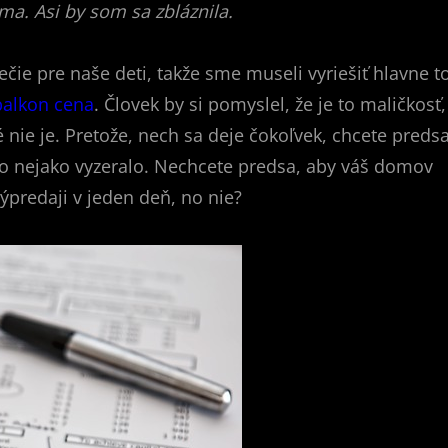
ama. Asi by som sa zbláznila.
ečie pre naše deti, takže sme museli vyriešiť hlavne to
balkon cena
. Človek by si pomyslel, že je to maličkosť,
é nie je. Pretože, nech sa deje čokoľvek, chcete preds
by to nejako vyzeralo. Nechcete predsa, aby váš domov
výpredaji v jeden deň, no nie?