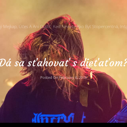
Mejkap, Účes A Ani Outfit. Keď Neviete Ako Byť Stopercentná, Inšp
Dá sa sťahovať s dieťaťom
Posted On
February 6, 2018