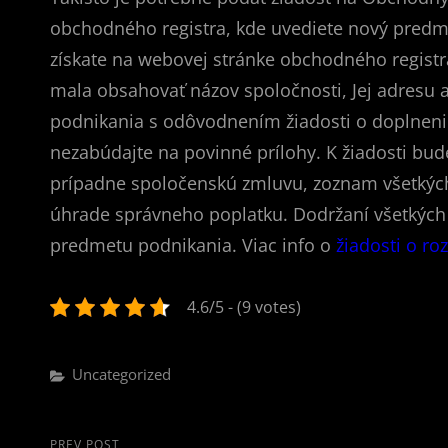
obchodného registra, kde uvediete nový predm
získate na webovej stránke obchodného registr
mala obsahovať názov spoločnosti, Jej adresu a
podnikania s odôvodnením žiadosti o doplneni
nezabúdajte na povinné prílohy. K žiadosti bude
prípadne spoločenskú zmluvu, zoznam všetkých
úhrade správneho poplatku. Dodržaní všetkých
predmetu podnikania. Viac info o
žiadosti o r
4.6/5 - (9 votes)
Categories
Uncategorized
PREV POST