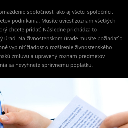
maždenie spoločnosti ako aj všetci spoločníci.
etov podnikania. Musíte uviesť zoznam všetkých
orý chcete pridať. Následne prichádza to
ský úrad. Na živnostenskom úrade musíte požiadať o
bné vyplniť žiadosť o rozšírenie živnostenského
čenskú zmluvu a upravený zoznam predmetov
ania sa nevyhnete správnemu poplatku.