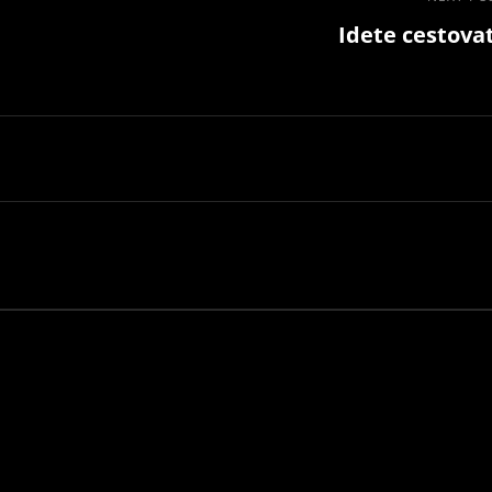
Next
Idete cestova
Post