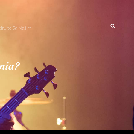
SEARCH
irujte Sa Našim
nia?