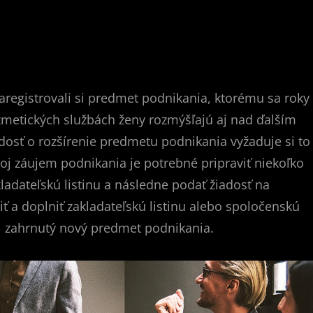
Zaregistrovali si predmet podnikania, ktorému sa roky
ozmetických službách ženy rozmýšľajú aj nad ďalším
sť o rozšírenie predmetu podnikania vyžaduje si to
svoj záujem podnikania je potrebné pripraviť niekoľko
ladateľskú listinu a následne podať žiadosť na
ť a doplniť zakladateľskú listinu alebo spoločenskú
bol zahrnutý nový predmet podnikania.