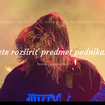
Mejkap, Účes A Ani Outfit. Keď Neviete Ako Byť Stopercentná, Inšp
ete rozšíriť predmet podnika
Posted On
July 6, 2024