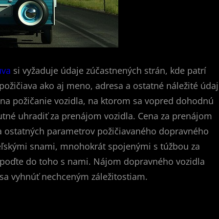
uva
si vyžaduje údaje zúčastnených strán, kde patrí
požičiava ako aj meno, adresa a ostatné náležité úda
 na požičanie vozidla, na ktorom sa vopred dohodnú
nutné uhradiť za prenájom vozidla. Cena za prenájom
ti a ostatných parametrov požičiavaného dopravného
eľskými snami, mnohokrát spojenými s túžbou za
a poďte do toho s nami. Nájom dopravného vozidla
 sa vyhnúť nechceným záležitostiam.