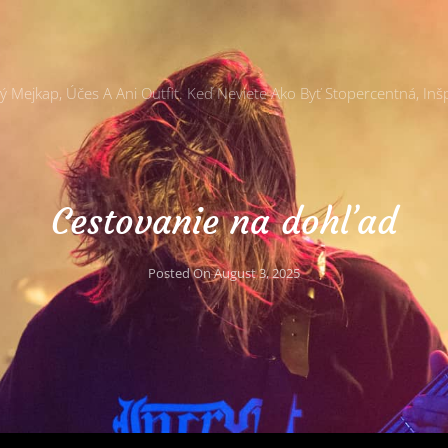
Mejkap, Účes A Ani Outfit. Keď Neviete Ako Byť Stopercentná, Inšp
Cestovanie na dohľad
Posted On
August 3, 2025