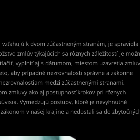
sa vzťahujú k dvom zúčastneným stranám, je spravidla
stvo zmlúv týkajúcich sa rôznych záležitostí je mož
ytlačiť, vyplniť aj s dátumom, miestom uzavretia zmlu
eto, aby prípadné nezrovnalosti správne a zákonne
m nezrovnalostiam medzi zúčastnenými stranami.
tom zmluvy ako aj postupnosť krokov pri rôznych
úvisia. Vymedzujú postupy, ktoré je nevyhnutné
 zákonom v našej krajine a nedostali sa do zbytočnýc