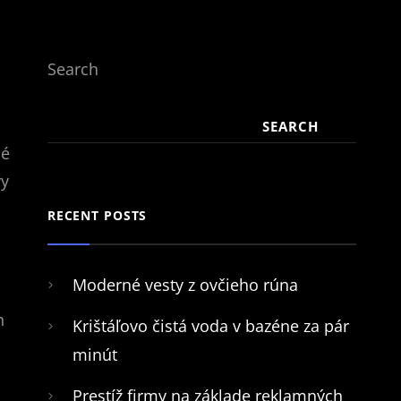
Search
SEARCH
né
vy
RECENT POSTS
Moderné vesty z ovčieho rúna
h
Krištáľovo čistá voda v bazéne za pár
minút
Prestíž firmy na základe reklamných