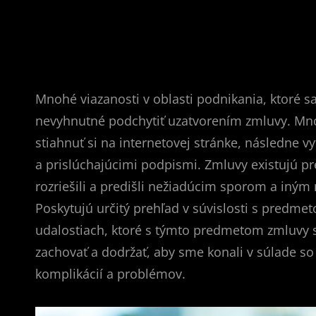
Mnohé viazanosti v oblasti podnikania, ktoré 
nevyhnutné podchytiť uzatvorením zmluvy. Množ
stiahnuť si na internetovej stránke, následne v
a prislúchajúcimi podpismi.
Zmluvy existujú pr
rozriešili a predišli nežiadúcim sporom a iný
Poskytujú určitý prehľad v súvislosti s predme
udalostiach, ktoré s týmto predmetom zmluvy s
zachovať a dodržať, aby sme konali v súlade so
komplikácií a problémov.