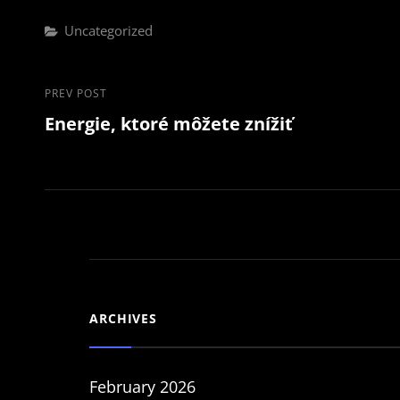
Categories
Uncategorized
Post
Previous
PREV POST
Energie, ktoré môžete znížiť
Post
navigation
ARCHIVES
February 2026