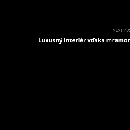
Next
NEXT PO
Luxusný interiér vďaka mramo
Post