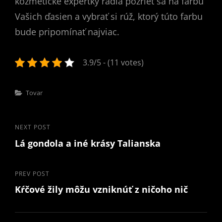
kozmetické expertky radia pozrieť sa na farbu
Vašich ďasien a vybrať si rúž, ktorý túto farbu
bude pripomínať najviac.
3.9/5 - (11 votes)
Categories
Tovar
Post
Next
NEXT POST
Lá gondola a iné krásy Talianska
Post
navigation
Previous
PREV POST
Kŕčové žily môžu vzniknúť z ničoho nič
Post