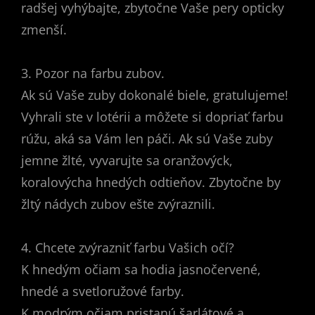
radšej vyhýbajte, zbytočne Vaše pery opticky
zmenší.
3. Pozor na farbu zubov.
Ak sú Vaše zuby dokonalé biele, gratulujeme!
Vyhrali ste v lotérii a môžete si dopriať farbu
rúžu, aká sa Vám len páči. Ak sú Vaše zuby
jemne žlté, vyvarujte sa oranžovýck,
koralovýcha hnedých odtieňov. Zbytočne by
žltý nádych zubov ešte zvýraznili.
4. Chcete zvýrazniť farbu Vašich očí?
K hnedým očiam sa hodia jasnočervené,
hnedé a svetloružové farby.
K modrým očiam pristanú šarlátové a