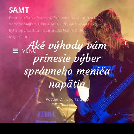
SAMT
Pripravte Sa Na Pracovný Pohovor. Nezabudnite Na
Vhodný Mejkap, Účes A Ani Outfit. Keď Neviete Ako
Byť Stopercentná, Inšpirujte Sa Našim Online
Magazínom.
Aké výhody vám
MENU
prinesie výber
správneho meniča
napätia
Posted On
June 13, 2020