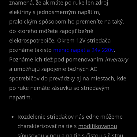
znamená, že ak máte po ruke len zdroj
elektriny s jednosmerným napätím,
praktickým spôsobom ho premeníte na taký,
do ktorého môžete zapojiť bežné
elektrospotrebiče. Okrem 12V striedača
poznáme takisto
menic napatia 24v 220v
.
Poznáme ich tiež pod pomenovaním
invertory
a umožňujú zapojenie bežných AC
spotrebičov do prevádzky aj na miestach, kde
po ruke nemáte zásuvku so striedavým
napätím.
Rozdelenie striedačov následne môžeme
charakterizovať na tie s
modifikovanou
sínusovou vlnou
a na tie s čistou s
čistou