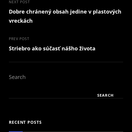
Post
Next
NEXT POST
Dobre chránený obsah jedine v plastových
Post
navigation
vreckách
Previous
PREV POST
Striebro ako súčasť nášho života
Post
Search
SEARCH
RECENT POSTS