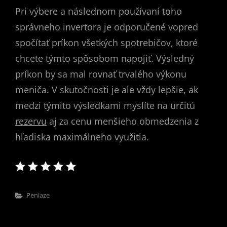
Pri výbere a následnom používaní toho
správneho invertora je odporučené vopred
spočítať príkon všetkých spotrebičov, ktoré
chcete týmto spôsobom napojiť. Výsledný
príkon by sa mal rovnať trvalého výkonu
meniča. V skutočnosti je ale vždy lepšie, ak
medzi týmito výsledkami myslíte na určitú
rezervu
aj za cenu menšieho obmedzenia z
hľadiska maximálneho využitia.
Categories
Peniaze